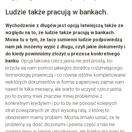
Ludzie także pracują w bankach.
Wychodzenie z długów jest opcją łatwiejszą także ze
względu na to, że ludzie także pracują w bankach.
Mowa tu o tym, że tacy sumienni ludzie podpowiedzą
nam jak możemy wyjść z długu, czyli jakie dokumenty i
do kiedy powinniśmy złożyć u prezesa konkretnego
banku.
Opcja takowa rzecz jasna nie jest prostą, bo
przyda się nam pomoc jakiegoś doradcy rozumiejącego
terminologię prawniczą i co równie istotne kompletowanie
niektórych dokumentów w formie papierowej zajmie nam
nawet te kilka miesięcy, ale warto to uczynić rzecz jasna,
po to byśmy mieli znacznie mniej problemów z
konkretnym kredytem i po to by nie ponosić kolejnych
strat powiązanych ze zbyt wysoką ratą, z której to
obniżeniem mamy problem. Można śmiało uznać, że te
problemy są dość złożonymi i pewna część z nas nie
ogarnia tego w sensie umysłowym, ale trzeba tez mieć to