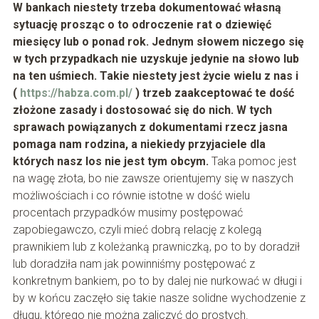
W bankach niestety trzeba dokumentować własną
sytuację prosząc o to odroczenie rat o dziewięć
miesięcy lub o ponad rok. Jednym słowem niczego się
w tych przypadkach nie uzyskuje jedynie na słowo lub
na ten uśmiech. Takie niestety jest życie wielu z nas i
(
https://habza.com.pl/
) trzeb zaakceptować te dość
złożone zasady i dostosować się do nich. W tych
sprawach powiązanych z dokumentami rzecz jasna
pomaga nam rodzina, a niekiedy przyjaciele dla
których nasz los nie jest tym obcym.
Taka pomoc jest
na wagę złota, bo nie zawsze orientujemy się w naszych
możliwościach i co równie istotne w dość wielu
procentach przypadków musimy postępować
zapobiegawczo, czyli mieć dobrą relację z kolegą
prawnikiem lub z koleżanką prawniczką, po to by doradził
lub doradziła nam jak powinniśmy postępować z
konkretnym bankiem, po to by dalej nie nurkować w długi i
by w końcu zaczęło się takie nasze solidne wychodzenie z
długu, którego nie można zaliczyć do prostych.