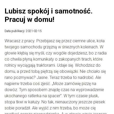
Lubisz spokój i samotność.
Pracuj w domu!
Data publikacji: 2021-02-15
Wracasz z pracy. Przebijasz się przez ciemne ulice, koła
twojego samochodu grzęzną w śnieżnych koleinach. W
głowie kłębią się myśli, czy wogóle dojedziesz, bo z radia
co chwila płyną komunikaty o zakopanych tirach, które
rolnicy wyciągają traktorami. Udaje się. Wchodzisz do
domu, a przed tobą piętrzą się obowiązki. Nie chciało się
rano pozmywać? Jasne. Teraz trzeba to nadrobić. Ale
najpierw trzeba coś zjeść. „Może zamówię pizzę na
dowóz. Tym sposobem znajdę czas na wyprowadzenie
ukochanego ratlerka na spacer”. W tym czasie plusk,
stopa tkwi w kałuży. No tak, nienauczony jeszcze piesek
sobie poradził. Ale wyjść z nim trzeba, bo może cię