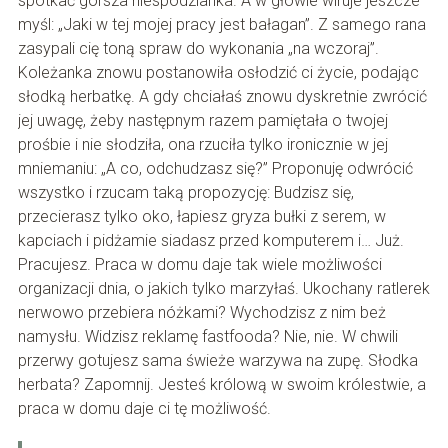
spotkać gorsza niespodzianka. A w głowie wiruje jeszcze
myśl: „Jaki w tej mojej pracy jest bałagan”. Z samego rana
zasypali cię toną spraw do wykonania „na wczoraj”.
Koleżanka znowu postanowiła osłodzić ci życie, podając
słodką herbatkę. A gdy chciałaś znowu dyskretnie zwrócić
jej uwagę, żeby następnym razem pamiętała o twojej
prośbie i nie słodziła, ona rzuciła tylko ironicznie w jej
mniemaniu: „A co, odchudzasz się?” Proponuję odwrócić
wszystko i rzucam taką propozycję: Budzisz się,
przecierasz tylko oko, łapiesz gryza bułki z serem, w
kapciach i pidżamie siadasz przed komputerem i… Już.
Pracujesz. Praca w domu daje tak wiele możliwości
organizacji dnia, o jakich tylko marzyłaś. Ukochany ratlerek
nerwowo przebiera nóżkami? Wychodzisz z nim beż
namysłu. Widzisz reklamę fastfooda? Nie, nie. W chwili
przerwy gotujesz sama świeże warzywa na zupę. Słodka
herbata? Zapomnij. Jesteś królową w swoim królestwie, a
praca w domu daje ci tę możliwość.